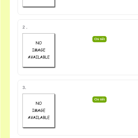
2 .
3.