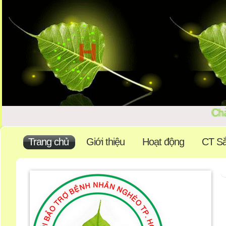
Chà
Trang chủ
Giới thiệu
Hoạt động
CT Sắ