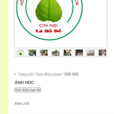
Trang chủ
/
Hoạt động chung
/
ẢNH HDC
ẢNH HDC
ẢNH LIVE