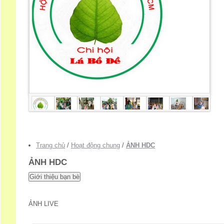
Trang chủ
/
Hoạt động chung
/
ẢNH HDC
ẢNH HDC
ẢNH LIVE