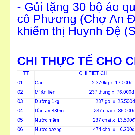
- Gủi tặng 30 bộ áo q
cô Phương (Chợ An Đ
khiếm thị Huynh Đệ (
CHI THỰC TẾ CHO 
TT
CHI TIẾT CHI
01
Gạo 2.370kg x 17.000đ
02
Mì ăn liền 237 thùng x 76.000đ
03
Đường 1kg 237 gói x 25.500đ
04
Dầu ăn 880ml 237 chai x 36.000
05
Nước mắm 237 chai x 13.500đ
06
Nước tương 474 chai x 6.200đ