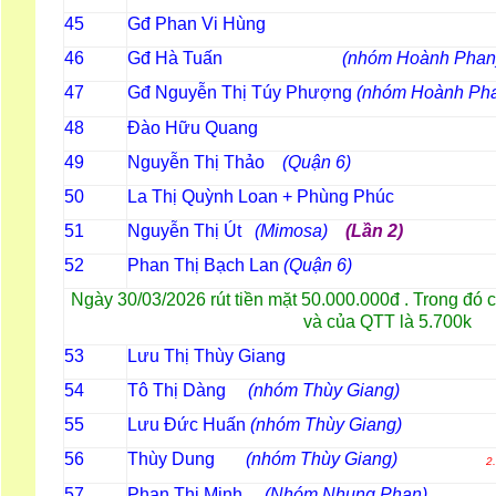
45
Gđ Phan Vi Hùng
46
Gđ Hà Tuấn
(nhóm Hoành Phan
47
Gđ Nguyễn Thị Túy Phượng
(nhóm Hoành Ph
48
Đào Hữu Quang
49
Nguyễn Thị Thảo
(Quận 6)
50
La Thị Quỳnh Loan + Phùng Phúc
51
Nguyễn Thị Út
(Mimosa)
(Lần 2)
52
Phan Thị Bạch Lan
(Quận 6)
Ngày 30/03/2026 rút tiền mặt 50.000.000đ . Trong đó 
và của QTT là 5.700k
53
Lưu Thị Thùy Giang
54
Tô Thị Dàng
(nhóm Thùy Giang)
55
Lưu Đức Huấn
(nhóm Thùy Giang)
56
Thùy Dung
(nhóm Thùy Giang)
2
57
Phan Thị Minh
(Nhóm Nhung Phan)