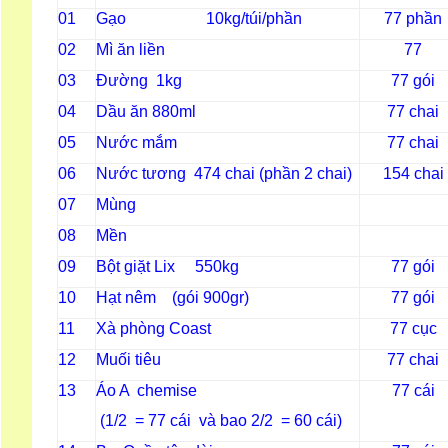
01
Gạo 10kg/túi/phần
77 phần
02
Mì ăn liền
77
03
Đường 1kg
77 gói
04
Dầu ăn 880ml
77 chai
05
Nước mắm
77 chai
06
Nước tương 474 chai (phần 2 chai)
154 chai
07
Mùng
08
Mền
09
Bột giặt Lix 550kg
77 gói
10
Hạt nêm (gói 900gr)
77 gói
11
Xà phòng Coast
77 cục
12
Muối tiêu
77 chai
13
Áo A chemise
77 cái
(1/2 = 77 cái và bao 2/2 = 60 cái)