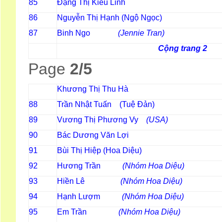
85
Đặng Thị Kiều Linh
86
Nguyễn Thị Hạnh (Ngộ Ngọc)
87
Binh Ngo
(Jennie Tran)
Cộng trang 2
Page
2/5
Khương Thị Thu Hà
88
Trần Nhật Tuấn (Tuệ Đản)
89
Vương Thị Phương Vy
(USA)
90
Bác Dương Văn Lợi
91
Bùi Thị Hiệp (Hoa Diệu)
92
Hương Trần
(Nhóm Hoa Diệu)
93
Hiền Lê
(Nhóm Hoa Diệu)
94
Hạnh Lượm
(Nhóm Hoa Diệu)
95
Em Trần
(Nhóm Hoa Diệu)