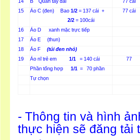
14
B Quần tây dài
77 cái
15
Áo C (đen) Bao
1/2
= 137 cái +
77 cái
2/2
= 100cái
16
Áo D xanh mặc trực tiếp
17
Áo E (thun)
18
Áo F
(túi đen nhỏ)
19
Áo nĩ trẻ em
1/1
= 140 cái
77
Phần tổng hợp
1/1
= 70 phần
Tự chọn
- Thông tin và hình ản
thực hiện sẽ đăng tải