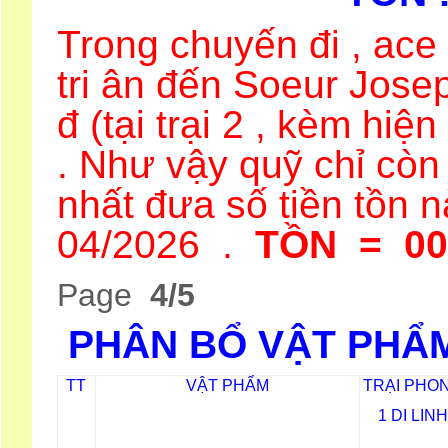
Trong chuyến đi , ace 
tri ân đến Soeur Jose
đ (tại trại 2 , kèm hiện
. Như vậy quỹ chỉ còn
nhất đưa số tiền tồn 
04/2026 .
TỒN = 00
Page
4/5
PHÂN BỔ VẬT PHẨ
TT
VẬT PHẨM
TRẠI PHO
1 DI LIN