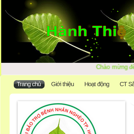
Chào mừng đ
Trang chủ
Giới thiệu
Hoạt động
CT Sắ