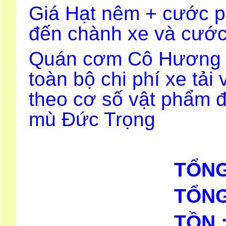
Giá Hạt nêm + cước p
đến chành xe và cước 
Quán cơm Cô Hương (D
toàn bộ chi phí xe tải
theo cơ số vật phẩm đ
mù Đức Trọng
TỔNG
TỔNG
TỒN