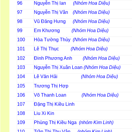
96
Nguyễn Thị lan
(Nhóm Hoa Diệu)
97
Nguyễn Thị Vân
(Nhóm Hoa Diệu)
98
Vũ Đăng Hưng
(Nhóm Hoa Diệu)
99
Em Khương
(Nhóm Hoa Diệu)
100
Hòa Tường Thùy
(Nhóm Hoa Diệu)
101
Lê Thị Thục
(Nhóm Hoa Diệu)
102
Đinh Phương Anh
(Nhóm Hoa Diệu)
103
Nguyễn Thị Xuân Loan
(Nhóm Hoa Diệu)
104
Lê Văn Hải
(Nhóm Hoa Diệu
105
Trương Thị Hợp
106
Võ Thanh Loan
(Nhóm Hoa Diệu)
107
Đặng Thị Kiều Linh
108
Liu Xi Kin
109
Phùng Thị Kiều Nga
(nhóm Kim Linh)
110
Trần Thị Thu Vân
(nhóm Kim Linh)