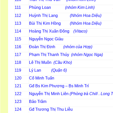
111
Phùng Loan
(nhóm Kim Linh)
112
Huỳnh Thị Lang
(Nhóm Hoa Diệu)
113
Bùi Thị Kim Hồng
(Nhóm Hoa Diệu)
114
Hoàng Thị Xuân Đông
(Vitaco)
115
Nguyễn Ngọc Giàu
116
Đoàn Thị Định
(nhóm của Hợp)
117
Phạm Thị Thanh Thúy
(nhóm Ngọc Nga)
118
Lê Thị Muôn
(Cầu Kho)
119
Lý Lan
(Quận 6)
120
Cổ Minh Tuấn
121
Gđ Bs Kim Phượng – Bs Minh Trí
122
Nguyễn Thị Minh Liên
(Phòng trà Chill . Long 
123
Bảo Trâm
124
Gđ Trương Thị Thu Liễu