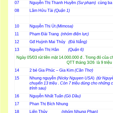
Nguyễn Thị Thanh Huyền
(Sư phạm)
cùng b
07
Lâm Hửu Tài
(Quận 1)
08
Nguyễn Thị Út
(Mimosa)
10
Phạm Đài Trang
(nhóm điện lực)
11
Gđ Huỳnh Mai Thủy
(Đà Nẳng)
12
Nguyễn Thị Hân
(Quận 6)
13
Ngày 05/03 rút tiền mặt 14.000.000 đ . Trong đó của ch
QTT tháng 3/26 là 9 triệu
2 bé Gia Phúc – Gia Kim
(Cần Thơ)
14
Nhung nguyễn
(Nicky Nguyen USA
)
(từ Nguy
15
chuyển 13 triệu . Còn 7 triệu dùng cho những
trình sau)
Nguyễn Nhất Tuấn
(Gò Dầu)
16
Phan Thị Bích Nhung
17
Liên Thủy
(nhóm Nhung Phan)
18