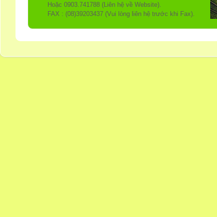
Hoặc 0903.741788 (Liên hệ về Website).
FAX : (08)39203437 (Vui lòng liên hệ trước khi Fax).