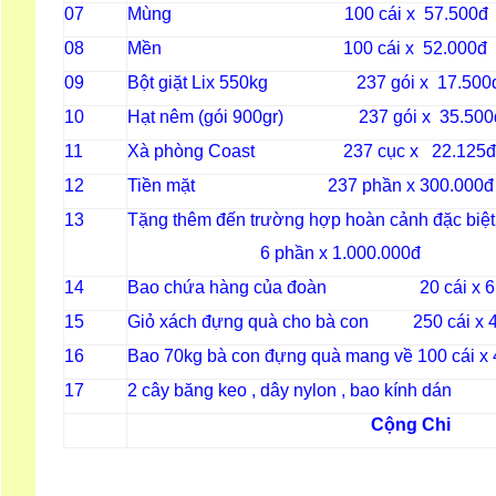
07
Mùng 100 cái x 57.500đ
08
Mền 100 cái x 52.000đ
09
Bột giặt Lix 550kg 237 gói x 17.500
10
Hạt nêm (gói 900gr) 237 gói x 35.500
11
Xà phòng Coast 237 cục x 22.125đ
12
Tiền mặt 237 phần x 300.000đ
13
Tặng thêm đến trường hợp hoàn cảnh đặc biệ
6 phần x 1.000.000đ
14
Bao chứa hàng của đoàn 20 cái x 6.
15
Giỏ xách đựng quà cho bà con 250 cái x 
16
Bao 70kg bà con đựng quà mang về 100 cái x 
17
2 cây băng keo , dây nylon , bao kí
Cộng Chi