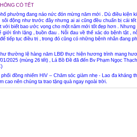
KHÔNG CÓ TẾT
2569 (2025)
. CHƯƠNG TRÌNH TẦM
phường đang náo nức đón mừng năm mới . Dù điều kiện kin
SOÁT UNG THƯ và TIÊM
n sôi động như trước đây nhưng ai ai cũng đều chuẩn bị cái tế
NGỪA UNG THƯ
t với biết bao ước vọng cho một năm mới tốt đẹp hơn . Nhưng
"HT ''CHIA SẺ YÊU THƯƠNG
hế giới tỉnh lặng , buồn đau . Nỗi đau về thể xác do bệnh tật , n
2025"
để tiếp tục điều trị , trong đó cũng có những bệnh nhân đang p
" TC. HT Chia Sẻ Yêu
Thương 2025
ĐẾN VỚI NGƯỜI KHIẾM THỊ
 thường lệ hàng năm LBĐ thực hiện hương trình mang hươn
BÌNH THUẬN
5/01/2025 (mùng 26 tết) , Lá Bồ Đề đã đến Bv Phạm Ngọc Thạch
C)
i đồng nhiểm HIV – Chăm sóc giàm nhẹ - Lao đa kháng thuố
m cao nên chúng ta trao tặng quà ngay ngoài trời.