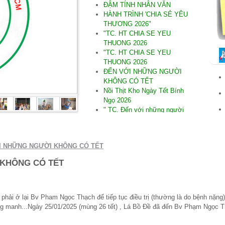
ĐẬM TÍNH NHÂN VĂN
HÀNH TRÌNH 'CHIA SẺ YÊU
THƯƠNG 2026"
"TC. HT CHIA SE YEU
THUONG 2026
"TC. HT CHIA SE YEU
THUONG 2026
ĐẾN VỚI NHỮNG NGƯỜI
KHÔNG CÓ TẾT
Nồi Thịt Kho Ngày Tết Bính
Ngọ 2026
" TC. Đến với những người
không có Tết Bính Ngọ 2026"
.SAU DÒNG LŨ DỮ
"TC. Đến với Tây Hòa Phú
I NHỮNG NGƯỜI KHÔNG CÓ TẾT
Yên
"THƯƠNG LẮM MIỀN
 KHÔNG CÓ TẾT
TRUNG"
" TC Đến Quảng Nam nơi bị
thiệt hại do thiên tai
. ĐẾN VỚI NINH THUẬN
hải ở lại Bv Pham Ngọc Thạch để tiếp tục điều trị (thường là do bệnh nặng
*TC .Đến người Khiếm thị tại
ng manh...Ngày 25/01/2025 (mùng 26 tết) , Lá Bồ Đề đã đến Bv Phạm Ngọc T
Ninh Thuận 09/2025
* TC cúng dường TH năm PL