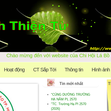
hào mừng đến với website của 
Hoạt động
CT Sắp Tới
Thông tin
Hình ảnh
Tin mới nhất
T
"CÚNG DƯỜNG TRƯỜNG
HẠ NĂM PL 2570
"TC. Trường Hạ Pl 2570
(2026)