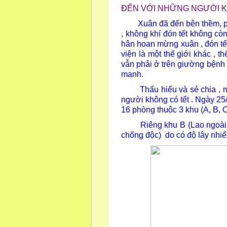
ĐẾN VỚI NHỮNG NGƯỜI 
Xuân đã đến bên thềm, phố 
, không khí đón tết không cò
hân hoan mừng xuân , đón tế
viện là một thế giới khác , t
vẫn phải ở trên giường bệnh 
manh.
Thấu hiểu và sẻ chia , như
người không có tết . Ngày 2
16 phòng thuộc 3 khu (A, B, 
Riêng khu B (Lao ngoài phổ
chống độc) do có độ lây nhiể