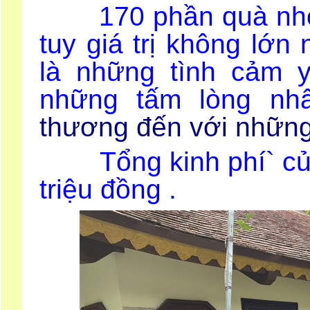
170 phần quà nhỏ đư
tuy giá trị không lớ
là những tình cảm 
những tấm lòng nh
thương đến với những
Tổng kinh phí` của 
triệu đồng .