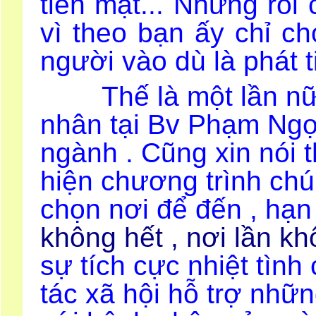
tiền mặt... Nhưng rồi 
vì theo bạn ấy chỉ c
người vào dù là phát 
Thế là một lần nữa 
nhân tại Bv Phạm Ngọ
ngành . C
ũng xin nói
hiện chương trình chú
chọn nơi để đến , hạn
không hết , nơi lần khô
sự tích cực nhiệt tìn
tác xã hội hỗ trợ nhữn