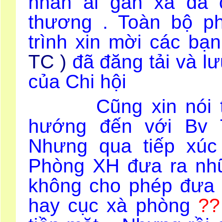
nhân ái gần xa đã 
thương . Toàn bộ p
trình xin mời các bạ
TC )
đã đăng tải và lư
của Chi hội
Cũng xin nói thêm
hướng đến với Bv 
Nhưng qua tiếp xúc
Phòng XH đưa ra nhữ
không cho phép đưa 
hay cục xà phòng
??