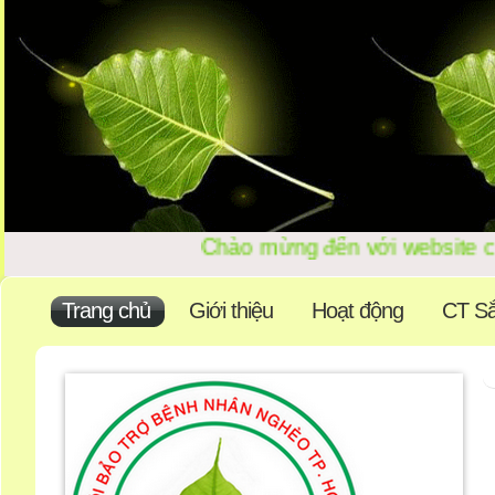
Chào mừng đến với website 
Trang chủ
Giới thiệu
Hoạt động
CT Sắ