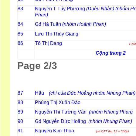
Nguyễn T Túy Phượng
(Duệu Nhàn) (nhóm H
83
Phan)
Gđ Hà Tuấn
(nhóm Hoành Phan
84
Lưu Thị Thùy Giang
85
Tô Thị Dàng
86
1.50
Cộng trang 2
Page 2/3
Hậu
(chị của Đức Hoằng nhóm Nhung Phan)
87
Phùng Thị Xuân Đào
88
Nguyễn Thị Tường Vân
(nhóm Nhung Phan)
89
Gđ Nguyễn Đức Hoằng
(nhóm Nhung Phan)
90
Nguyễn Kim Thoa
91
(có QTT thg 12 = 500k)