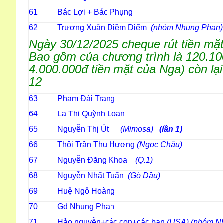
Bác Lợi + Bác Phụng
61
Trương Xuân Diềm Diểm
(nhóm Nhung Phan)
62
Ngày 30/12/2025 cheque rút tiền mặt
Bao gồm của chương trình là 120.10
4.000.000đ tiền mặt của Nga) còn lạ
12
Phạm Đài Trang
63
La Thị Quỳnh Loan
64
Nguyễn Thị Út
(Mimosa)
(lần 1)
65
Thôi Trần Thu Hương
(Ngọc Châu)
66
Nguyễn Đăng Khoa
(Q.1)
67
Nguyễn Nhất Tuấn
(Gò Dầu)
68
Huệ Ngô Hoàng
69
Gđ Nhung Phan
70
Hảo nguyễn+các con+các bạn
(USA)
(nhóm N
71