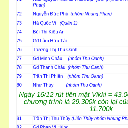
Phan)
Nguyễn Đức Phú
(nhóm Nhung Phan)
72
Hà Quốc Vi
(Quận 1)
73
Bùi Thị Kiều An
74
Gđ Lâm Hữu Tài
75
Trương Thị Thu Oanh
76
Gđ Minh Châu
(nhóm Thu Oanh)
77
Gđ Thanh Châu
(nhóm Thu Oanh)
78
Trần Thị Phiên
(nhóm Thu Oanh)
79
Như Thủy
(nhóm Thu Oanh
80
Ngày 16/12 rút tiền mặt Vikki = 43.
chương trình là 29.300k còn lại 
11.700k
Trần Thị Thu Thủy
(Liên Thủy
nhóm Nhung Ph
81
Gđ Phan Vi Hùng
82