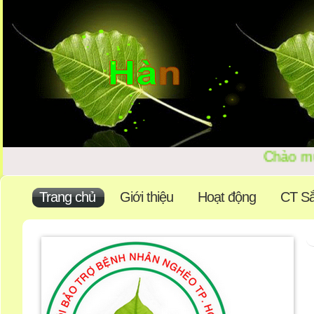
Chào mừn
Trang chủ
Giới thiệu
Hoạt động
CT Sắ