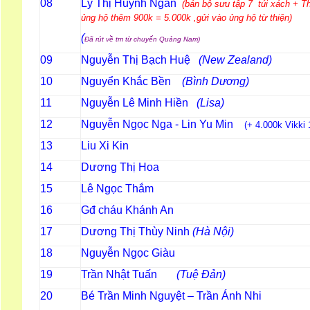
Lý Thị Huỳnh Ngân
08
(bán bộ sưu tập 7 túi xách + T
ủng hộ thêm 900k = 5.000k ,gửi vào ủng hộ từ thiện)
(
Đã rút về tm từ chuyến Quảng Nam)
Nguyễn Thị Bạch Huệ
(New Zealand)
09
Nguyển Khắc Bền
(Bình Dương)
10
Nguyễn Lê Minh Hiền
(Lisa)
11
Nguyễn Ngọc Nga - Lin Yu Min
12
(+ 4.000k Vikki 
Liu Xi Kin
13
Dương Thị Hoa
14
Lê Ngọc Thắm
15
Gđ cháu Khánh An
16
Dương Thị Thùy Ninh
(Hà Nội)
17
Nguyễn Ngọc Giàu
18
Trần Nhật Tuấn
(Tuệ Đản)
19
Bé Trần Minh Nguyệt – Trần Ánh Nhi
20