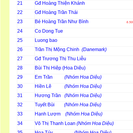
Gđ Hoàng Thiện Khánh
21
Gđ Hoàng Trần Thái
22
Bé Hoàng Trần Như Bình
23
6.50
Co Dong Tue
24
Luong bao
25
Trần Thị Mộng Chinh
(Danemark)
26
Gđ Trương Thị Thu Liễu
27
Bùi Thị Hiệp (Hoa Diệu)
28
Em Trần
(Nhóm Hoa Diệu)
29
Hiền Lê
(Nhóm Hoa Diệu)
30
Hương Trần
(Nhóm Hoa Diệu)
31
Tuyết Bùi
(Nhóm Hoa Diệu)
32
Hạnh Lượm
(Nhóm Hoa Diệu
33
Võ Thị Thanh Loan
(Nhóm Hoa Diệu)
34
Hoa Túy
(Nhóm Hoa Diệu)
35