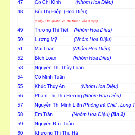
Co Chi Kinh
(Nhóm Hoa Diệu)
47
Bùi Thị Hiệp (Hoa Diệu)
48
(5 triệu ! trả lại cho Vo Thị Thanh Vân 3 triệu)
Trương Thị Tiết
(Nhóm Hoa Diệu)
49
Lương Mỹ
(Nhóm Hoa Diệu)
50
Mai Loan
(Nhóm Hoa Diệu)
51
Bích Loan
(Nhóm Hoa Diệu
52
Nguyễn Thị Thùy Loan
53
Cổ Minh Tuấn
54
Khúc Thụy An
(Nhóm Hoa Diệu)
55
Phạm Thị Thu Hương
(Nhóm Hoa Diệ
56
Nguyễn Thị Minh Liên
(Phòng trà Chill . Long 
57
Em Trần
(Nhóm Hoa Diệu)
(lần 2)
58
Nguyễn Đức Toàn
59
Khương Thị Thu Hà
60