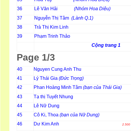
Lê Văn Hải
(Nhóm Hoa Diệu
36
Nguyễn Thị Tâm
(Lành Q.1)
37
Trà Thị Kim Linh
38
Phạm Trinh Thảo
39
Cộng trang 1
Page 1/3
Nguyen Cung Anh Thu
40
Lý Thái Gia
(Đức Trọng)
41
Phan Hoàng Minh Tâm
(bạn của Thái Gia
42
Tạ thị Tuyết Nhung
43
Lê Nữ Dung
44
Cô Ki, Thoa
(bạn của Nữ Dung)
45
Dư Kim Anh
46
2.500