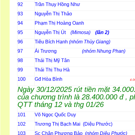
Trần Thụy Hồng Như
92
Nguyễn Thị Thảo
93
Phạm Thị Hoàng Oanh
94
Nguyễn Thị Út
(Mimosa)
(lần 2)
95
Tiêu Bích Hạnh
(nhóm Thùy Giang)
96
Ái Trương
(nhóm Nhung Phan)
97
Thái Thị Mỹ Tân
98
Thái Thị Thu Hà
99
Gđ Hòa Bình
100
4.0
Ngày 30/12/2025 rút tiền mặt 34.000
của chương trình là 28.400.000 đ , ph
QTT tháng 12 và thg 01/26
Võ Ngọc Quốc Duy
101
Trương Thị Bạch Mai (Diệu Phước)
102
Sc Chân Phương Bảo
(nhóm Diệu Phước)
103