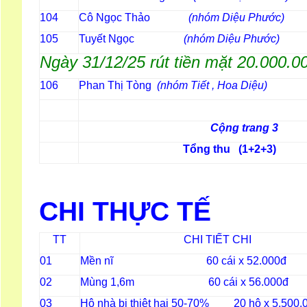
Cô Ngọc Thảo
(nhóm Diệu Phước)
104
Tuyết Ngọc
(nhóm Diệu Phước
105
Ngày 31/12/25 rút tiền mặt 20.000.0
Phan Thị Tòng
(nhóm Tiết , Hoa Diệu)
106
Cộng trang 3
Tổng thu (1+2+3)
CHI THỰC TẾ
CHI TIẾT CHI
TT
Mền nĩ 60 cái x 52.000đ
01
Mùng 1,6m 60 cái x 56.000đ
02
Hộ nhà bị thiệt hại 50-70% 20 hộ x 5.500.
03