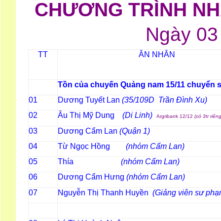
CHƯƠNG TRÌNH NHÂ
Ngày 03
ÂN NHÂN
TT
Tồn của chuyến Quảng nam 15/11 chuyển 
Dương Tuyết Lan
(35/109D Trần Đình Xu)
01
Âu Thị Mỹ Dung
(Di Linh)
02
Argribank 12/12
(có 3tr riêng
Dương Cẩm Lan
(Quận 1)
03
Từ Ngọc Hồng
(nhóm Cẩm Lan)
04
Thía
(nhóm Cẩm Lan)
05
Dương Cẩm Hưng
(nhóm Cẩm Lan
06
Nguyễn Thị Thanh Huyền
(Giảng viên sư phạ
07