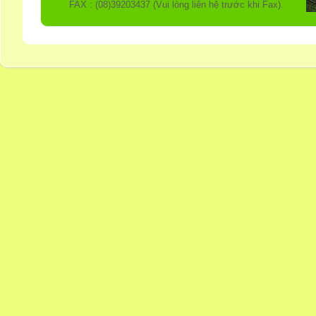
FAX : (08)39203437 (Vui lòng liên hệ trước khi Fax).