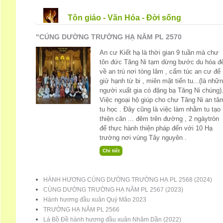
Tôn giáo - Văn Hóa - Đời sống
"CÚNG DƯỜNG TRƯỜNG HẠ NĂM PL 2570
An cư Kiết hạ là thời gian 9 tuần mà chư
tôn đức Tăng Ni tạm dừng bước du hóa đ
về an trú nơi tòng lâm , cấm túc an cư để
giử hạnh từ bi , miên mật tiến tu...(là nhữ
người xuất gia có đặng bạ Tăng Ni chúng).
Việc ngoại hộ giúp cho chư Tăng Ni an tâ
tu học . Đây cũng là việc làm nhằm tu tạo
thiện căn ... đêm trên đường , 2 ngàytròn
để thực hành thiện pháp đến với 10 Hạ
trường nơi vùng Tây nguyên .
HÀNH HƯƠNG CÚNG DƯỜNG TRƯỜNG HẠ PL 2568 (2024)
CÚNG DƯỜNG TRƯỜNG HẠ NĂM PL 2567 (2023)
Hành hương đầu xuân Quý Mão 2023
TRƯỜNG HẠ NĂM PL 2566
Lá Bồ Đề hành hương đầu xuân Nhâm Dần (2022)