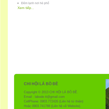
Đêm lạnh nơi hè phố
Xem tiếp...
CHI HỘI LÁ BỒ ĐỀ
Copyright © 2013 CHI HỘI LÁ BỒ ĐỀ.
Email : labode.tt@gmail.com
CellPhone: 0903.772426 (Liên hệ từ thiện)
Hoặc 0903.741788 (Liên hệ về Website).