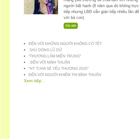
người bất hạnh (8 năm qua dù không trực
tiếp nhưng LBĐ vẫn gián tiếp nhiều lần đ
với bà con)
ĐẾN VỚI NHỮNG NGƯỜI KHÔNG CÓ TẾT
.SAU DÒNG LŨ DỮ
"THƯƠNG LẮM MIỀN TRUNG"
. ĐẾN VỚI NINH THUẬN
"HT ''CHIA SẺ YÊU THƯƠNG 2025"
ĐẾN VỚI NGƯỜI KHIẾM THỊ BÌNH THUẬN
Xem tiếp...