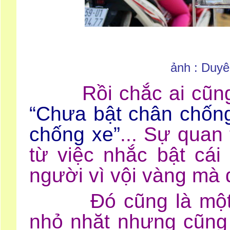
ảnh : Duy
Rồi chắc ai cũng t
“Chưa bật chân chống
chống xe”
... Sự quan
từ việc nhắc bật cá
người vì vội vàng mà 
Đó cũng là một việ
nhỏ nhặt nhưng cũng