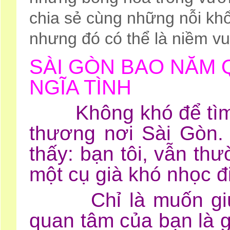
chia sẻ cùng những nỗi khổ
nhưng đó có thể là niềm vui
SÀI GÒN BAO NĂM 
NGĨA TÌNH
Không khó để tìm t
thương nơi Sài Gòn.
thấy: bạn tôi, vẫn th
một cụ già khó nhọc đ
Chỉ là muốn giúp c
quan tâm của bạn là g