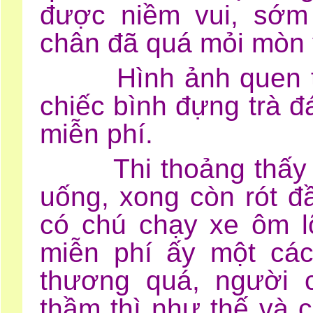
được niềm vui, sớm
chân đã quá mỏi mòn v
Hình ảnh quen thu
chiếc bình đựng trà 
miễn phí.
Thi thoảng thấy có 
uống, xong còn rót đ
có chú chạy xe ôm l
miễn phí ấy một cá
thương quá, người c
thầm thì như thế và 