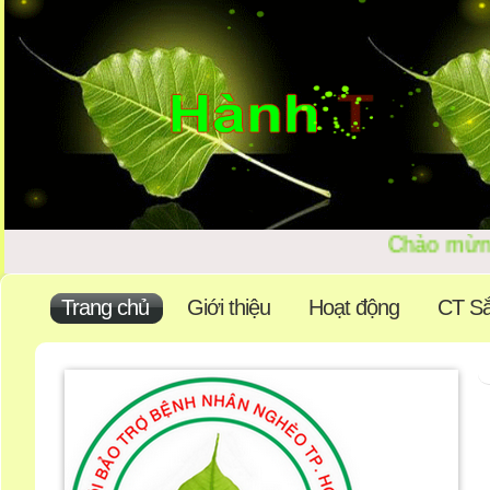
Chào mừ
Trang chủ
Giới thiệu
Hoạt động
CT Sắ