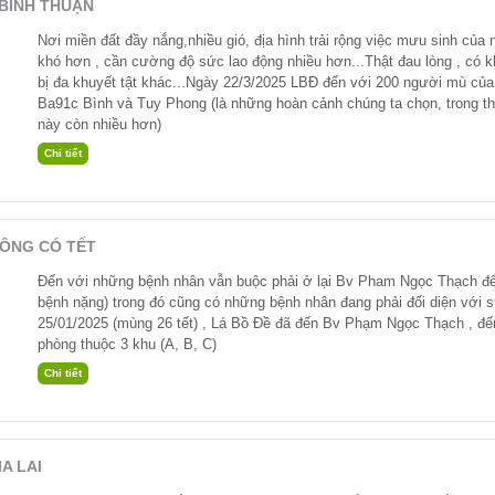
 BÌNH THUẬN
Nơi miền đất đầy nắng,nhiều gió, địa hình trải rộng việc mưu sinh của
khó hơn , cần cường độ sức lao động nhiều hơn...Thật đau lòng , có 
bị đa khuyết tật khác...Ngày 22/3/2025 LBĐ đến với 200 người mù củ
Ba91c Bình và Tuy Phong (là những hoàn cảnh chúng ta chọn, trong t
này còn nhiều hơn)
ÔNG CÓ TẾT
Đến với những bệnh nhân vẫn buộc phải ở lại Bv Pham Ngọc Thạch để ti
bệnh nặng) trong đó cũng có những bệnh nhân đang phải đối diện với
25/01/2025 (mùng 26 tết) , Lá Bồ Đề đã đến Bv Phạm Ngọc Thạch , đế
phòng thuộc 3 khu (A, B, C)
IA LAI