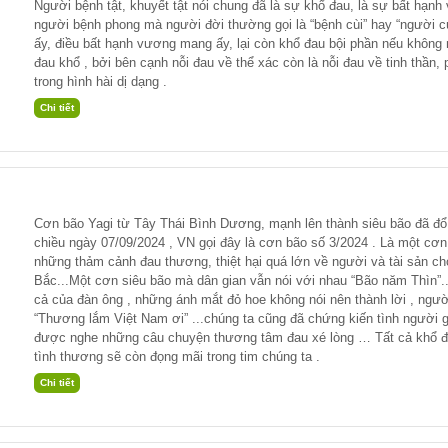
Người bệnh tật, khuyết tật nói chung đã là sự khổ đau, là sự bất hạnh
người bệnh phong mà người đời thường gọi là “bệnh cùi” hay “người cù
ấy, điều bất hạnh vương mang ấy, lại còn khổ đau bội phần nếu không 
đau khổ , bởi bên cạnh nỗi đau về thể xác còn là nỗi đau về tinh thần,
trong hình hài dị dạng .
Cơn bão Yagi từ Tây Thái Bình Dương, mạnh lên thành siêu bão đã đ
chiều ngày 07/09/2024 , VN gọi đây là cơn bão số 3/2024 . Là một cơn
những thảm cảnh đau thương, thiệt hại quá lớn về người và tài sản ch
Bắc...Một cơn siêu bão mà dân gian vẫn nói với nhau “Bão năm Thìn”
cả của đàn ông , những ánh mắt đỏ hoe không nói nên thành lời , ngườ
“Thương lắm Việt Nam ơi” ...chúng ta cũng đã chứng kiến tình người g
được nghe những câu chuyện thương tâm đau xé lòng … Tất cả khổ đau
tình thương sẽ còn đọng mãi trong tim chúng ta .