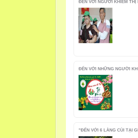
ĐẾN VỚI NGƯỜI KHIẾM THỊ
ĐẾN VỚI NHỮNG NGƯỜI KH
"ĐẾN VỚI 6 LÀNG CÙI TẠI G