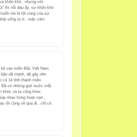
 và khốn khó...nhưng với
i” thì nỗi đau ấy, sự khốn khó
muốn nói là tột cùng của sự
 phải sống tự ti , mặc cảm
ổ bộ vào miền Bắc Việt Nam
 bão rất mạnh, đã gây nên
o cả 14 tỉnh thành miền
...Đã có những giọt nước mắt
i khóc và ta cũng khóc .
iúp nhau trong hoạn nạn ,
 rồi cũng sẽ qua đi , chỉ có