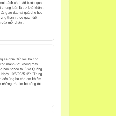
ủ mọi cách cách để bước qua
i chung luôn là sự khó khăn ,
 tặng xe đạp và quà cho học
rung thành theo quan điểm
g của mỗi phần .
g sẻ chia đến với bà con
những mảnh đời không may
g bào nghèo tại 5 xã Quảng
 Ngày 10/5/2025 đến “Trung
ên đến ủng hộ các em khiếm
 những trái tim bé bỏng tật