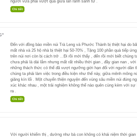
người vừa phải vượt qua giữa làn ranh sanh tử .
G"
Đến với đồng bào miền núi Trà Leng và Phước Thành bị thiệt hại do bão 
mất nhà và 25 hộ nhà bị thiệt hại 50-70% , Tặng 100 phần quà tiếp ứn
trên núi nơi còn bị cách trở ...Đi rồi mới thấy , đến rồi mới biết chún
chưa phải là dài lắm nhưng mất rất nhiều thời gian , đầy gian nan , với
những thách thức có thể đã vượt ngưỡng giới hạn đối với người dân thị
chúng ta phải làm việc trong điều kiện như thế này, giữa mênh mông 
giăng kín lối . Một chuyến thiện nguyện đến vùng sâu miền núi đúng 
xúc khác nhau , một trải nghiệm không thể nào quên cùng kèm với sự lo
ra .
Với người khiếm thị , dường như bà con không có khái niệm thời gian 