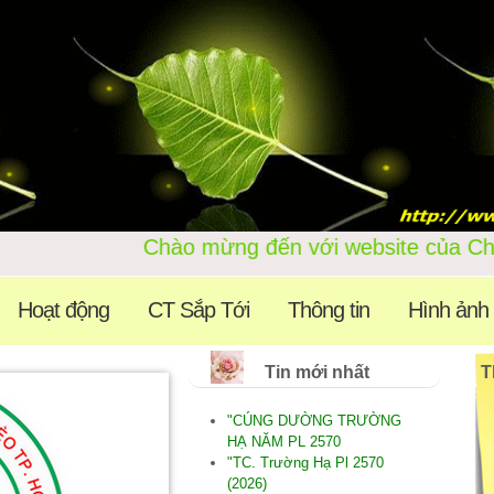
Chào mừng đến với webs
Hoạt động
CT Sắp Tới
Thông tin
Hình ảnh
Tin mới nhất
T
"CÚNG DƯỜNG TRƯỜNG
HẠ NĂM PL 2570
"TC. Trường Hạ Pl 2570
(2026)