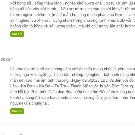
với bóng tối , sống thầm lặng , nghèo khó bươn chải , xoay xở tìm đ
bóng tối bủa vây đời mình ...Nếu sự mưu sinh của người khuyết tật nó
thì với người khiếm thị (mù 2 mắt) họ càng muôn phần khó hơn... Trao
sinh nghèo, vượt khó ...Cũng như những chương trình khác LBĐ vẫn t
không cần tô hồng về số lượng phần , mà chỉ chú trọng đến chất lượn
 2025"
Là chương trình cố định hàng năm với ý nghĩa mang nhân ái yêu thươn
những người khuyết tật, bệnh tật , những hộ nghèo , bất hạnh cùng 
mắn nơi các mái ấm tình thương...Ngày 09/5/2025 LBĐ đã đến với đồn
Lập – Ka Đơn – Ka Đô – Tu Tra – Thạnh Mỹ thuộc huyện Đơn Dương .
tâm Hỗ trợ Phát triển Giáo dục Hòa nhập tỉnh Lâm Đồng” và không qu
thính tại Lặng Art café handmade shop ...hương lắm, yêu lắm , nhớ lắm
nguyền của chúng ta .