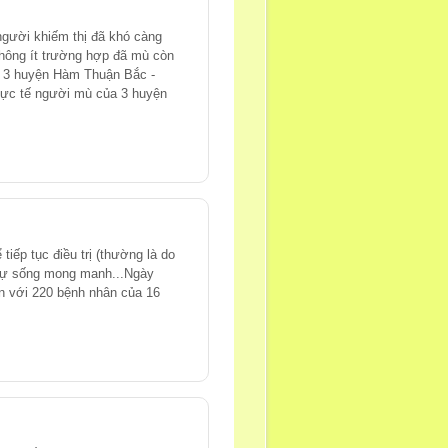
 người khiếm thị đã khó càng
không ít trường hợp đã mù còn
a 3 huyện Hàm Thuận Bắc -
hực tế người mù của 3 huyện
ếp tục điều trị (thường là do
 sự sống mong manh...Ngày
n với 220 bệnh nhân của 16