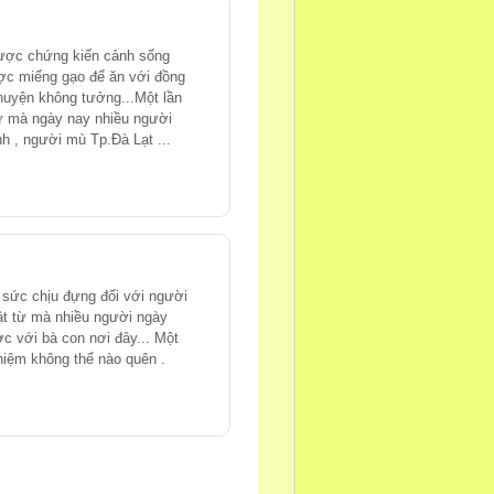
 được chứng kiến cảnh sống
ược miếng gạo để ăn với đồng
huyện không tưởng...Một lần
ừ mà ngày nay nhiều người
h , người mù Tp.Đà Lạt ...
sức chịu đựng đối với người
uật từ mà nhiều người ngày
c với bà con nơi đây... Một
hiệm không thể nào quên .