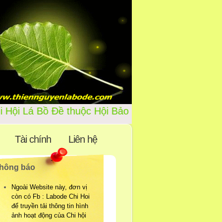
ite của Chi Hội Lá Bồ Đề thuộ
Tài chính
Liên hệ
hông báo
Ngoài Website này, đơn vị
còn có Fb : Labode Chi Hoi
để truyền tải thông tin hình
ảnh hoạt động của Chi hội