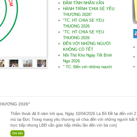
ĐẬM TÍNH NHÂN VĂN
HÀNH TRÌNH 'CHIA SẺ YÊU
THƯƠNG 2026"
"TC. HT CHIA SE YEU
THUONG 2026
"TC. HT CHIA SE YEU
THUONG 2026
ĐẾN VỚI NHỮNG NGƯỜI
KHÔNG CÓ TẾT
Nồi Thịt Kho Ngày Tết Bính
Ngọ 2026
" TC. Đến với những người
không có Tết Bính Ngọ 2026"
.SAU DÒNG LŨ DỮ
"TC. Đến với Tây Hòa Phú
Yên
"THƯƠNG LẮM MIỀN
TRUNG"
 THƯƠNG 2026"
" TC Đến Quảng Nam nơi bị
thiệt hại do thiên tai
Thắm thoát đã 8 năm trôi qua, Ngày 10/04/2026 Lá Bồ Đề lại đến với 2 l
. ĐẾN VỚI NINH THUẬN
mù tại Đức Trong mang yêu thương sẻ chia đến với những người bất 
*TC .Đến người Khiếm thị tại
trực tiếp nhưng LBĐ vẫn gián tiếp nhiều lần đến với bà con)
Ninh Thuận 09/2025
* TC cúng dường TH năm PL