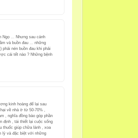
h Ngọ ... Nhưng sau cánh
thầm và buồn đau ... những
ị) phải nén buồn đau khi phải
ược cái tết nào ? Những bệnh
ơng kinh hoàng để lại sau
 hại về nhà ờ từ 50-70% ,
cảm , nghĩa đồng bào góp phần
định , tái thiết lại cuộc sống
ều thuốc giúp chữa lành , xoa
 lý và đặc biệt với những