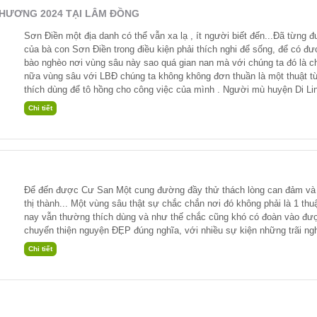
THƯƠNG 2024 TẠI LÂM ĐỒNG
Sơn Điền một địa danh có thể vẫn xa lạ , ít người biết đến...Đã từng
của bà con Sơn Điền trong điều kiện phải thích nghi để sống, để có đ
bào nghèo nơi vùng sâu này sao quá gian nan mà với chúng ta đó là c
nữa vùng sâu với LBĐ chúng ta không không đơn thuần là một thuật t
thích dùng để tô hồng cho công việc của mình . Người mù huyện Di Lin
Để đến được Cư San Một cung đường đầy thử thách lòng can đảm và 
thị thành... Một vùng sâu thật sự chắc chắn nơi đó không phải là 1 th
nay vẫn thường thích dùng và như thế chắc cũng khó có đoàn vào đượ
chuyến thiện nguyện ĐẸP đúng nghĩa, với nhiều sự kiện những trãi ng