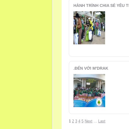
HÀNH TRÌNH CHIA SẺ YÊU 
.ĐẾN VỚI M'DRAK
1
2
3
4
5
Next
...
Last