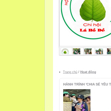
Trang chủ
/
Hoạt động
HÀNH TRÌNH 'CHIA SẺ YÊU