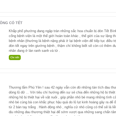
2569 (2025)
. CHƯƠNG TRÌNH TẦM
SOÁT UNG THƯ và TIÊM
NGỪA UNG THƯ
ÔNG CÓ TẾT
"HT ''CHIA SẺ YÊU THƯƠNG
2025"
Khắp phố phường đang ngập tràn những sắc hoa chuẩn bị đón Tết Bín
" TC. HT Chia Sẻ Yêu
cổng bệnh viện là một thế giới hoàn toàn khác , thế giới của sự lặng 
Thương 2025
bệnh nhân (thường là bệnh nặng phải ở lại bệnh viện để tiếp tục điều tr
ĐẾN VỚI NGƯỜI KHIẾM THỊ
đón tết ngay trên giường bệnh , thậm chí không biết sẽ còn có thêm đ
BÌNH THUẬN
nhân đang ở làn ranh sanh và tử .
Thương lắm Phú Yên ! sau 42 ngày vẫn còn đó những tàn tích đau thư
dòng lũ dữ ... Với tiêu chí hướng đến sự sẻ chia đến những hộ bị thiệt
những hộ bị thiệt hại về vật nuôi , góp phần nhỏ bé mang những tình 
nhỏ bé cùng bà con khắc phục hậu quả do lũ lụt kinh hoàng gây ra để ổn 
từ 2 bàn tay trắng . Hành động nhỏ , nghĩa cử nhỏ cũng có thể sẽ là li
dịu những đau thương thiệt hại để sớm vượt qua những sang chấn tâm