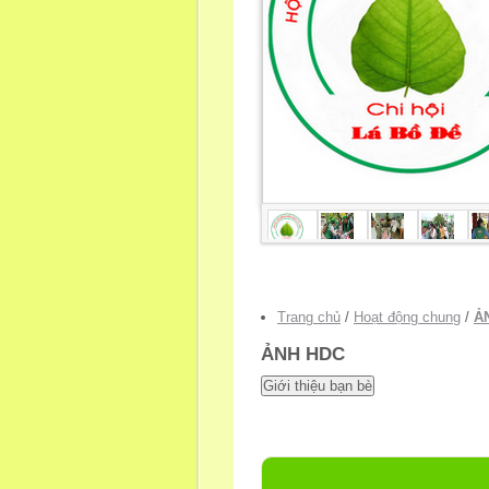
Trang chủ
/
Hoạt động chung
/
Ả
ẢNH HDC