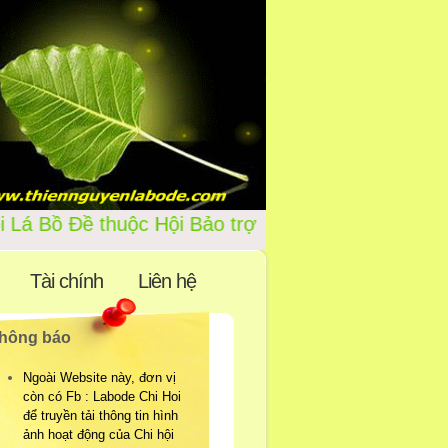
te của Chi Hội Lá Bồ Đề thuộc
Tài chính
Liên hệ
hông báo
Ngoài Website này, đơn vị
còn có Fb : Labode Chi Hoi
để truyền tải thông tin hình
ảnh hoạt động của Chi hội