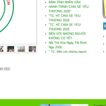
ĐẬM TÍNH NHÂN VĂN
HÀNH TRÌNH 'CHIA SẺ YÊU
THƯƠNG 2026"
"TC. HT CHIA SE YEU
THUONG 2026
"TC. HT CHIA SE YEU
THUONG 2026
ĐẾN VỚI NHỮNG NGƯỜI
KHÔNG CÓ TẾT
Nồi Thịt Kho Ngày Tết Bính
Ngọ 2026
" TC. Đến với những người
không có Tết Bính Ngọ 2026"
.SAU DÒNG LŨ DỮ
"TC. Đến với Tây Hòa Phú
NH HDC
Yên
"THƯƠNG LẮM MIỀN
TRUNG"
" TC Đến Quảng Nam nơi bị
thiệt hại do thiên tai
. ĐẾN VỚI NINH THUẬN
*TC .Đến người Khiếm thị tại
Ninh Thuận 09/2025
* TC cúng dường TH năm PL