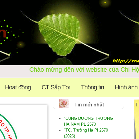
Chào mừng đến với websi
Hoạt động
CT Sắp Tới
Thông tin
Hình ảnh
Tin mới nhất
T
"CÚNG DƯỜNG TRƯỜNG
HẠ NĂM PL 2570
"TC. Trường Hạ Pl 2570
(2026)