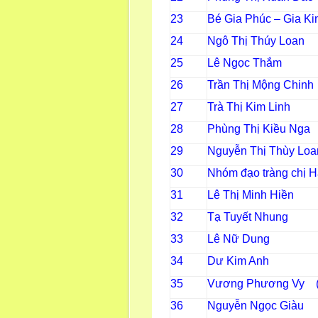
23
Bé Gia Phúc – Gia K
24
Ngô Thị Thúy Loan
25
Lê Ngọc Thắm
26
Trần Thị Mộng Chin
27
Trà Thị Kim Linh
28
Phùng Thị Kiều Ng
29
Nguyễn Thị Thùy Loa
30
Nhóm đạo tràng chị H
31
Lê Thị Minh Hiền
32
Tạ Tuyết Nhung
33
Lê Nữ Dung
34
Dư Ki
35
Vương Phương Vy (
36
Nguyễn Ngọc Giàu