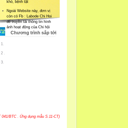
khó, bệnh tật
Ngoài Website này, đơn vị
còn có Fb : Labode Chi Hoi
để truyền tải thông tin hình
ảnh hoạt động của Chi hội
Chương trình sắp tới
1.
2 .
3.
T 041/BTC . Ứng dụng mẫu S.11-CT)