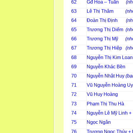
62
Gđ Hoa – Tuấn
(n
63
Lê Thị Thâm
(nh
64
Đoàn Thị Định
(n
65
Trương Thị Diểm
(nh
66
Trương Thị Mỹ
(nh
67
Trương Thị Hiệp
(nh
68
Nguyễn Thị Kim L
69
Nguyễn Khác Bền
70
Nguyễn Nhật Huy
(bạ
71
Vũ Nguyễn Hoàng U
72
Vũ Huy Hoàn
73
Phạm Thị Thu Hà
74
Nguyễn Lê Mỹ Linh +
75
Ngọc 
76
Trương Ngọc Thúy + 