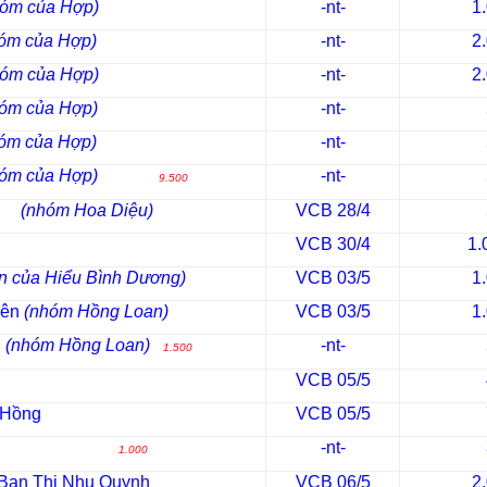
hóm của Hợp)
-nt-
1
óm của Hợp)
-nt-
2
hóm của Hợp)
-nt-
2
óm của Hợp)
-nt-
óm của Hợp)
-nt-
óm của Hợp)
-nt-
9.500
oan
(nhóm Hoa Diệu)
VCB 28/4
VCB 30/4
1.
n của Hiểu Bình Dương)
VCB 03/5
1
yên
(nhóm Hồng Loan)
VCB 03/5
1
g
(nhóm Hồng Loan)
-nt-
1.500
VCB 05/5
 Hồng
VCB 05/5
Ngân
-nt-
1.000
Ban Thi Nhu Quynh
VCB 06/5
2