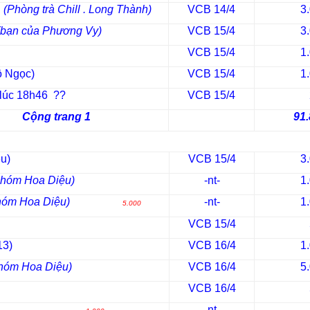
n
(Phòng trà Chill . Long Thành)
VCB 14/4
3
(bạn của Phương Vy)
VCB 15/4
3
VCB 15/4
1
ộ Ngọc)
VCB 15/4
1
8h46 ??
VCB 15/4
Cộng trang 1
91.
ệu)
VCB 15/4
3
nhóm Hoa Diệu)
-nt-
1
nhóm Hoa Diệu)
-nt-
1
5.000
VCB 15/4
13)
VCB 16/4
1
hóm Hoa Diệu)
VCB 16/4
5
VCB 16/4
ồng Kiều
-nt-