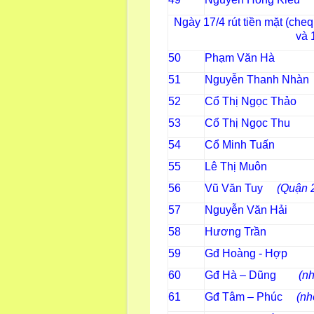
Ngày 17/4 rút tiền mặt (ch
và 
50
Phạm Văn Hà
51
Nguyễn Thanh Nhàn
52
Cổ Thị Ngọc Thảo
53
Cổ Thị Ngọc Thu
54
Cổ Min
55
Lê Thị Muôn
56
Vũ Văn Tuy
(Quận 
57
Nguyễn Văn Hả
58
Hương Trần
59
Gđ Hoàng - Hợp
60
Gđ Hà – Dũng
(n
61
Gđ Tâm – Phúc
(nh