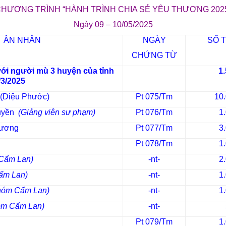
HƯƠNG TRÌNH “HÀNH TRÌNH CHIA SẺ YÊU THƯƠNG 202
2569 (2025)
. CHƯƠNG TRÌNH TẦM
Ngày 09 – 10/05/2025
SOÁT UNG THƯ và TIÊM
NGỪA UNG THƯ
ÂN NHÂN
NGÀY
SỐ T
"HT ''CHIA SẺ YÊU THƯƠNG
CHỨNG TỪ
2025"
" TC. HT Chia Sẻ Yêu
ới người mù 3 huyện của tỉnh
1
Thương 2025
/3/2025
ĐẾN VỚI NGƯỜI KHIẾM THỊ
BÌNH THUẬN
 (Diệu Phước)
Pt 075/Tm
10
Huyền
(Giảng viên sư phạm)
Pt 076/Tm
1
Sương
Pt 077/Tm
3
Pt 078/Tm
1
Cẩm Lan)
-nt-
2
ẩm Lan)
-nt-
1
hóm Cẩm Lan)
-nt-
1
óm Cẩm Lan)
-nt-
Pt 079/Tm
1