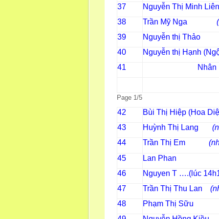
37
Nguyễn Thị Minh Liê
38
Trần Mỹ Nga
39
Nguyễn thị Thảo
40
Nguyễn thị Hạnh (Ng
41
Nhân lúc 1
Page 1/5
42
Bùi Thị Hiệp (Hoa Di
43
Huỳnh Thị Lang
(
44
Trần Thị Em
(
45
Lan Phan
46
Nguyen T ….(lúc 14h
47
Trần Thị Thu Lan
(n
48
Phạm Thị Sữu
49
Nguyễn H