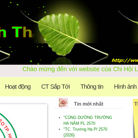
Chào mừng đến với website c
Hoạt động
CT Sắp Tới
Thông tin
Hình ảnh
Tin mới nhất
T
"CÚNG DƯỜNG TRƯỜNG
HẠ NĂM PL 2570
"TC. Trường Hạ Pl 2570
(2026)