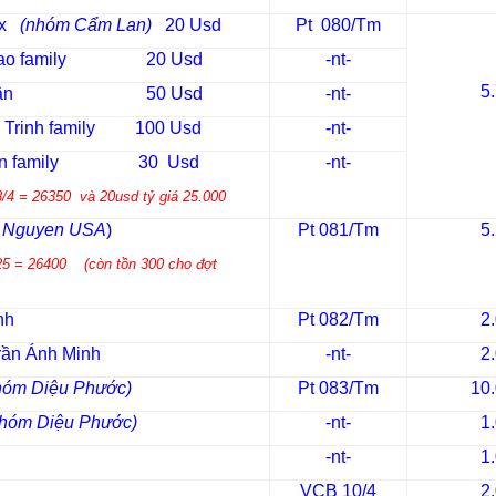
Nix
(nhóm Cẩm Lan)
20 Usd
Pt 080/Tm
nn Kao family 20 Usd
-nt-
5
 Nga Nhân 50 Usd
-nt-
o Trinh family 100 Usd
-nt-
 Tran family 30 Usd
-nt-
/4 = 26350 và 20usd tỷ giá 25.000
y Nguyen USA
)
Pt 081/Tm
5
/25 = 26400 (còn tồn 300 cho đợt
nh
Pt 082/Tm
2
rần Ánh Minh
-nt-
2
hóm Diệu Phước)
Pt 083/Tm
10
nhóm Diệu Phước)
-nt-
1
-nt-
1
VCB 10/4
2