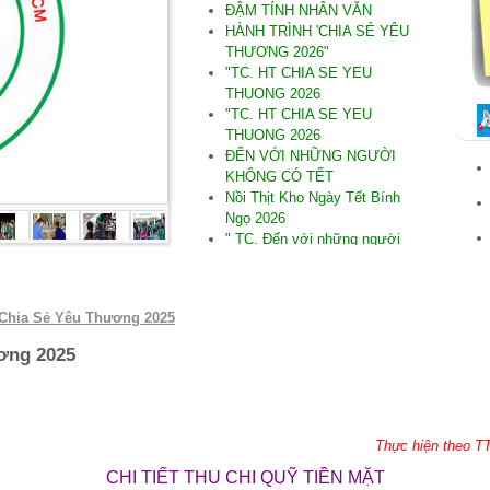
ĐẬM TÍNH NHÂN VĂN
HÀNH TRÌNH 'CHIA SẺ YÊU
THƯƠNG 2026"
"TC. HT CHIA SE YEU
THUONG 2026
"TC. HT CHIA SE YEU
THUONG 2026
ĐẾN VỚI NHỮNG NGƯỜI
KHÔNG CÓ TẾT
Nồi Thịt Kho Ngày Tết Bính
Ngọ 2026
" TC. Đến với những người
không có Tết Bính Ngọ 2026"
.SAU DÒNG LŨ DỮ
"TC. Đến với Tây Hòa Phú
 Chia Sẻ Yêu Thương 2025
Yên
"THƯƠNG LẮM MIỀN
ơng 2025
TRUNG"
" TC Đến Quảng Nam nơi bị
thiệt hại do thiên tai
. ĐẾN VỚI NINH THUẬN
Thực hiện theo T
*TC .Đến người Khiếm thị tại
Ninh Thuận 09/2025
CHI TIẾT THU CHI QUỸ TIỀN MẶT
* TC cúng dường TH năm PL