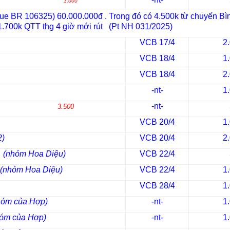
1.000
eque BR 106325) 60.000.000đ . Trong đó có 4.500k từ chuyến B
1.700k QTT thg 4 giờ mới rút (Pt NH 031/2025)
VCB 17/4
2
VCB 18/4
1
VCB 18/4
2
-nt-
1
h Tuấn
-nt-
3.500
VCB 20/4
1
2)
VCB 20/4
2
i
(nhóm Hoa Diệu)
VCB 22/4
(nhóm Hoa Diệu)
VCB 22/4
1
VCB 28/4
1
hóm của Hợp)
-nt-
1
óm của Hợp)
-nt-
1