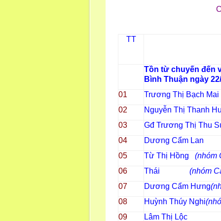
C
TT
Tồn từ chuyến đến v
Bình Thuận ngày 22
01
Trương Thị Bạch Mai
02
Nguyễn Thị Thanh 
03
Gđ Trương Thị Thu 
04
Dương Cẩm Lan
05
Từ Thị Hồng
(nhóm 
06
Thái
(nhóm C
07
Dương Cẩm Hưng
(n
08
Huỳnh Thúy Nghi
(nh
09
Lâm Thị Lộc