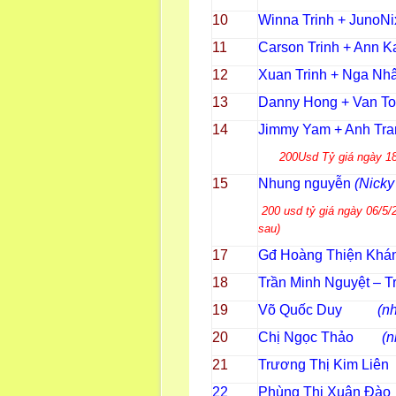
10
Winna Trinh + Juno
11
Carson Trinh + A
12
Xuan Trinh +
13
Danny Hong + Van T
14
Jimmy Yam + Anh
200Usd Tỷ giá ngày 18
15
Nhung nguyễn
(Nick
200 usd tỷ giá ngày 06/5
sau)
17
Gđ Hoàng Thiện Khá
18
Trần Minh Nguyệt – T
19
Võ Quốc Duy
(n
20
Chị Ngọc Thảo
(
21
Trương Thị Kim Liên
22
Phùng Thị Xuân Đào