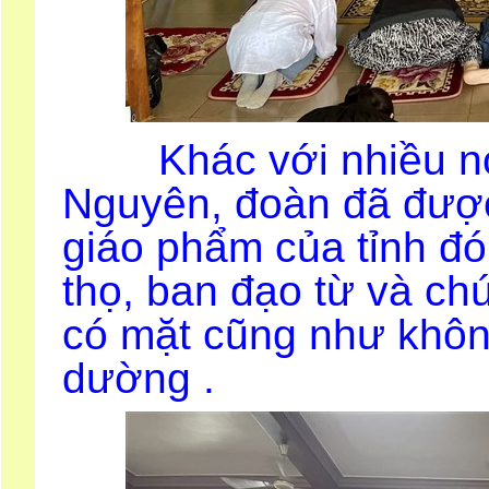
Khác với nhiều nơi, 
Nguyên, đoàn đã được
giáo phẩm của tỉnh đó
thọ, ban đạo từ và ch
có mặt cũng như khôn
dường .