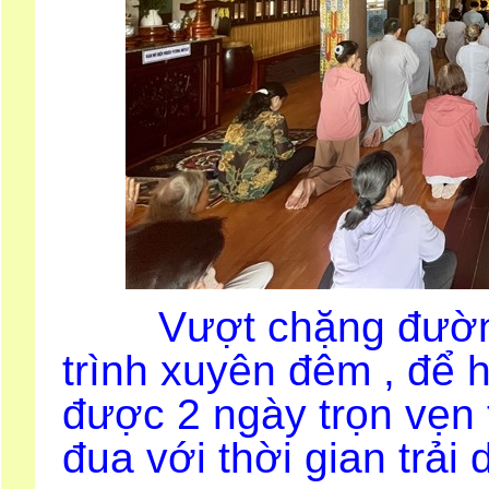
Vượt chặng đường 
trình xuyên đêm , để
được 2 ngày trọn vẹn t
đua với thời gian trải