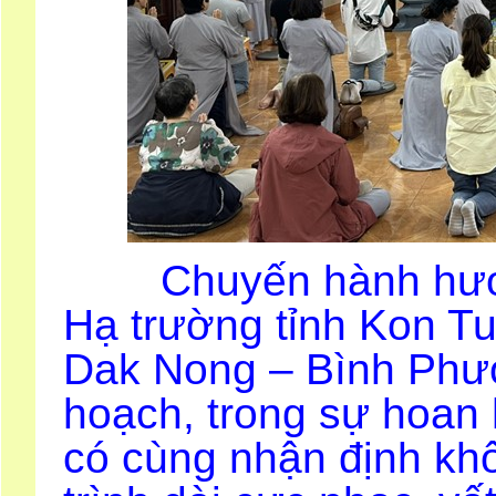
Chuyến hành hươn
Hạ trường tỉnh Kon Tu
Dak Nong – Bình Phư
hoạch, trong sự hoan 
có cùng nhận định kh