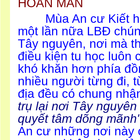
HOÀN MÃN
Mùa An cư Kiết hạ 
một lần nữa LBĐ chúng
Tây nguyên, nơi mà th
điều kiện tu học luôn
khó khăn hơn phía đồn
nhiều người từng đi, 
địa đều có chung nhậ
trụ lại nơi Tây nguyên
quyết tâm dõng mãnh
An cư những nơi này 