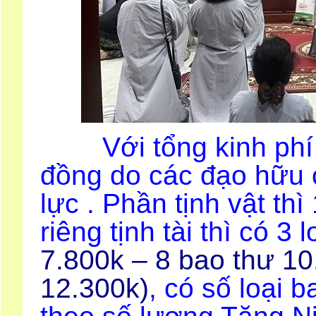
Với tổng kinh phí c
đồng do các đạo hữu 
lực . Phần tịnh vật th
riêng tịnh tài thì có 3
7.800k – 8 bao thư 10
12.300k)
, có số loại 