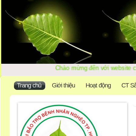
Chào mừng đến với website c
Trang chủ
Giới thiệu
Hoạt động
CT Sắ