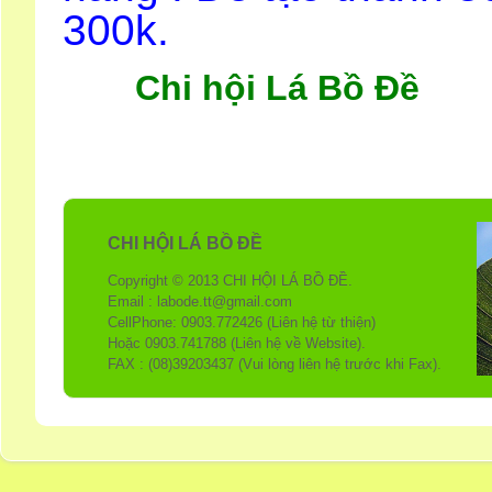
300k.
Chi hội Lá Bồ Đề
CHI HỘI LÁ BỒ ĐỀ
Copyright © 2013 CHI HỘI LÁ BỒ ĐỀ.
Email : labode.tt@gmail.com
CellPhone: 0903.772426 (Liên hệ từ thiện)
Hoặc 0903.741788 (Liên hệ về Website).
FAX : (08)39203437 (Vui lòng liên hệ trước khi Fax).