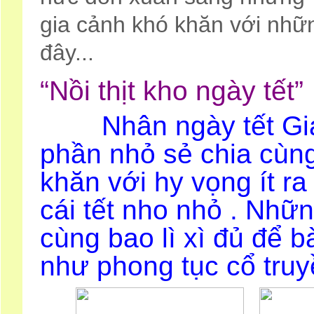
gia cảnh khó khăn với nhữn
đây...
“Nồi thịt kho ngày tết”
Nhân ngày tết Giáp
phần nhỏ sẻ chia cùn
khăn với hy vọng ít r
cái tết nho nhỏ . Nh
cùng bao lì xì đủ để bà
như phong tục cổ truy