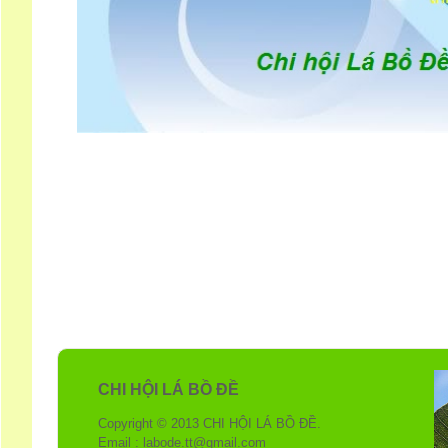
CHI HỘI LÁ BỒ ĐỀ
Copyright © 2013 CHI HỘI LÁ BỒ ĐỀ.
Email : labode.tt@gmail.com