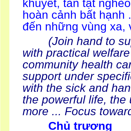
khuyết, tàn tật ngh
hoàn cảnh bất hạnh 
đến những vùng xa, 
(Join hand to s
with practical welfare
community health car
support under specif
with the sick and ha
the powerful life, the
more ... Focus towar
Chủ trương