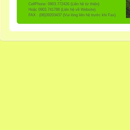
CellPhone: 0903.772426 (Liên hệ từ thiện)
Hoặc 0903.741788 (Liên hệ về Website).
FAX : (08)39203437 (Vui lòng liên hệ trước khi Fax).