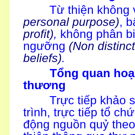
Từ thiện không vì
personal purpose)
, b
profit)
,
không phân biệ
ngưỡng
(Non distinc
beliefs)
.
Tổng quan hoạt đ
thương
Trực tiếp khảo sát
trình, trực tiếp tổ ch
động nguồn quỷ theo