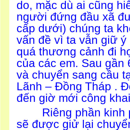
do, mặc dù ai cũng h
người đứng đầu xã đư
cấp dưới) chúng ta k
vấn đề vì ta vẫn giữ ý
quá thương cảnh đi h
của các em. Sau gần 6
và chuyển sang cầu t
Lãnh – Đồng Tháp . Đó
đến giờ mới công khai
Riêng phần kinh ph
sẽ được giử lại chuyể