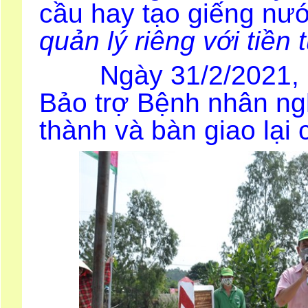
cầu hay tạo giếng nư
quản lý riêng với tiền 
Ngày 31/2/2021, Chi
Bảo trợ Bệnh nhân n
thành và bàn giao lại