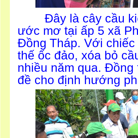
Đây là cây cầu kiên
ước mơ tại ấp 5 xã P
Đồng Tháp. Với chiếc
thế ốc đảo, xóa bỏ cầu
nhiều năm qua. Đồng t
đề cho định hướng phá