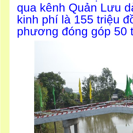
qua kênh Quản Lưu dà
kinh phí là 155 triệu đ
phương đóng góp 50 t