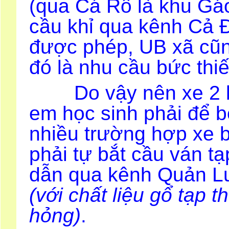
(qua Cá Rô là khu Gáo
cầu khỉ qua kênh Cả Đ
được phép, UB xã cũn
đó là nhu cầu bức thi
Do vậy nên xe 2 bá
em học sinh phải để b
nhiều trường hợp xe b
phải tự bắt cầu ván t
dẫn qua kênh Quản Lư
(với chất liệu gổ tạp t
hỏng)
.