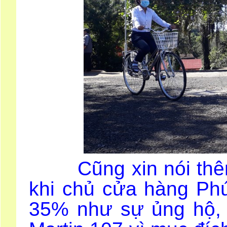
Cũng xin nói thêm,
khi chủ cửa hàng Phú
35% như sự ủng hộ, 