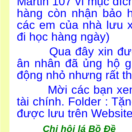
Martin 107 vì mục đíc
hàng còn nhận bảo h
các em của nhà lưu 
đi học hàng ngày)
Qua đây xin được b
ân nhân đã ủng hộ g
động nhỏ nhưng rất thi
Mời các bạn xem ch
tài chính. Folder : Tặ
được lưu trên Websit
Chi hội lá Bồ Đề