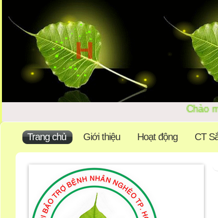
Chào mừ
Trang chủ
Giới thiệu
Hoạt động
CT Sắ