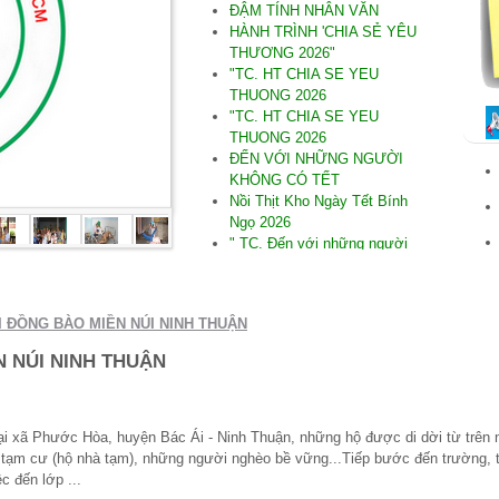
ĐẬM TÍNH NHÂN VĂN
HÀNH TRÌNH 'CHIA SẺ YÊU
THƯƠNG 2026"
"TC. HT CHIA SE YEU
THUONG 2026
"TC. HT CHIA SE YEU
THUONG 2026
ĐẾN VỚI NHỮNG NGƯỜI
KHÔNG CÓ TẾT
Nồi Thịt Kho Ngày Tết Bính
Ngọ 2026
" TC. Đến với những người
không có Tết Bính Ngọ 2026"
.SAU DÒNG LŨ DỮ
"TC. Đến với Tây Hòa Phú
I ĐỒNG BÀO MIỀN NÚI NINH THUẬN
Yên
"THƯƠNG LẮM MIỀN
 NÚI NINH THUẬN
TRUNG"
" TC Đến Quảng Nam nơi bị
thiệt hại do thiên tai
. ĐẾN VỚI NINH THUẬN
ại xã Phước Hòa, huyện Bác Ái - Ninh Thuận, những hộ được di dời từ trên
*TC .Đến người Khiếm thị tại
 tạm cư (hộ nhà tạm), những người nghèo bề vững...Tiếp bước đến trường, 
Ninh Thuận 09/2025
ệc đến lớp ...
* TC cúng dường TH năm PL