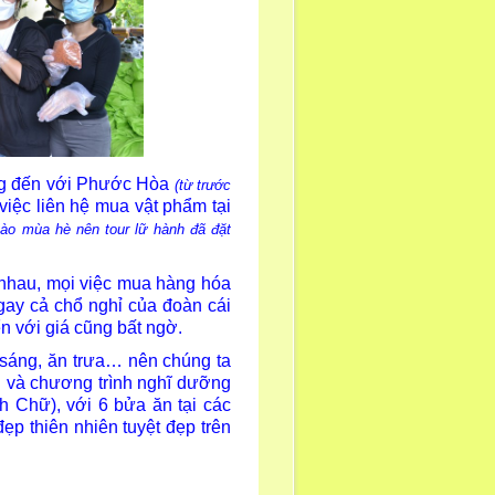
ng đến với Phước Hòa
(từ trước
 việc liên hệ mua vật phẩm tại
vào mùa hè nên tour lữ hành đã đặt
 nhau, mọi việc mua hàng hóa
gay cả chổ nghỉ của đoàn cái
n với giá cũng bất ngờ.
sáng, ăn trưa… nên chúng ta
h và chương trình nghĩ dưỡng
h Chữ), với 6 bửa ăn tại các
ẹp thiên nhiên tuyệt đẹp trên