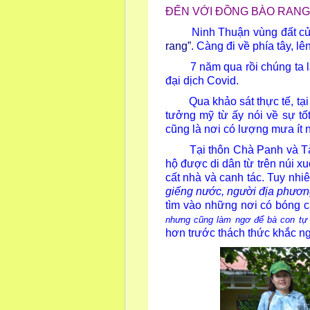
ĐẾN VỚI ĐỒNG BÀO RANG
Ninh Thuận vùng đất của bi
rang”
. Càng đi về phía tây, l
7 năm qua rồi chúng ta lại 
đại dịch Covid.
Qua khảo sát thực tế, tại x
tưởng mỹ từ ấy nói về sự t
cũng là nơi có lượng mưa ít n
Tại thôn Chà Panh và T
hộ được di dân từ trên núi x
cất nhà và canh tác. Tuy nh
giếng nước, người địa phương
tìm vào những nơi có bóng c
nhưng cũng làm ngơ để bà con tự 
hơn trước thách thức khắc nghi