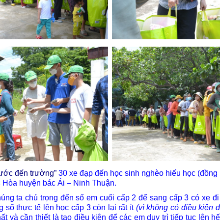
bước đến trường”
30 xe đạp đến học sinh nghèo hiếu học (đồng b
c Hòa huyện bác Ái – Ninh Thuận.
ta chú trọng đến số em cuối cấp 2 để sang cấp 3 có xe đi 
 số thực tế lên học cấp 3 còn lại rất ít
(vì không có điều kiện đ
ất và cần thiết là tạo điều kiện để các em duy trì tiếp tục lên h