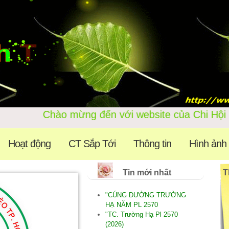
Chào mừng đến với website của
Hoạt động
CT Sắp Tới
Thông tin
Hình ảnh
Tin mới nhất
T
"CÚNG DƯỜNG TRƯỜNG
HẠ NĂM PL 2570
"TC. Trường Hạ Pl 2570
(2026)