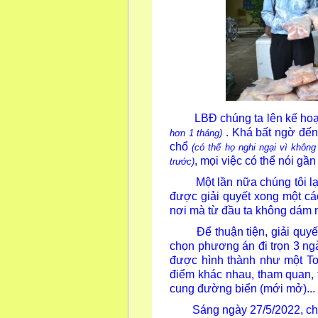
LBĐ chúng ta lên kế hoạch
. Khá bất ngờ đến l
hơn 1 tháng)
chổ
(có thể họ nghi ngại vì không 
, mọi việc có thể nói gầ
trước)
Một lần nữa chúng tôi lại t
được giải quyết xong một cá
nơi mà từ đầu ta không dám 
Để thuận tiện, giải quyết 
chọn phương án đi trọn 3 ng
được hình thành như một Tou
điểm khác nhau, tham quan, t
cung đường biển (mới mở)...
Sáng ngày 27/5/2022, chiều