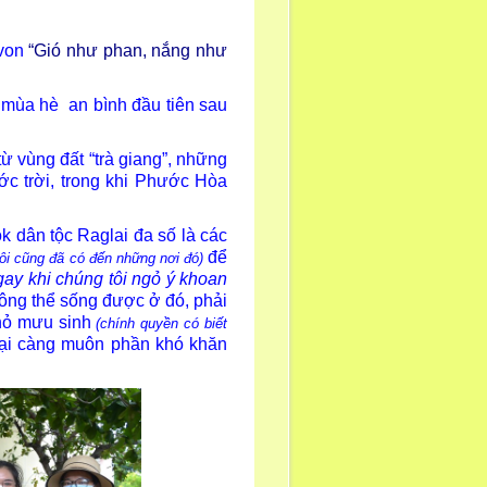
 von
“Gió như phan, nắng như
 mùa hè an bình đầu tiên sau
 vùng đất “trà giang”, những
c trời, trong khi Phước Hòa
dân tộc Raglai đa số là các
đ
ể
 tôi cũng đã có đến những nơi đó)
gay khi chúng tôi ngỏ ý khoan
ông thể sống được ở đó, phải
nhỏ mưu sinh
(chính quyền có biết
lại càng muôn phần khó khăn