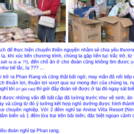
 để thực hiện chuyến thiện nguyện nhằm sẻ chia yêu thươ
ạ, khi xúc tiến chương trình, chúng ta gặp liên tục trắc trở, từ
, đến chổ ăn ở cho đoàn cũng không tìm được
biết ta là ai ??)
(
n như bế tắc, lạ ??? …
rở ra Phan Rang và cũng thật bất ngờ, may mắn đã nối tiếp
ch thuận lợi, thuận lợi vượt qua sự mong đợi của chúng ta, n
nghĩ tới
thì giờ đây đoàn sẽ được ở tại đó ngay sát biể
(vì giá cao)
được những vấn đề bất cập đã lường trước như vệ sinh, ăn 
ày và cũng từ đó ý tưởng kết hợp nghỉ dưỡng được hình thàn
r chuyên nghiệp. Với 2 đêm nghỉ tại Aniise Villa Resort (Nin
ắm biển và 1 đêm lửa trại trên bãi biển, đặc biệt ngoạn cảnh đ
 đoàn nghỉ tại Phan rang.