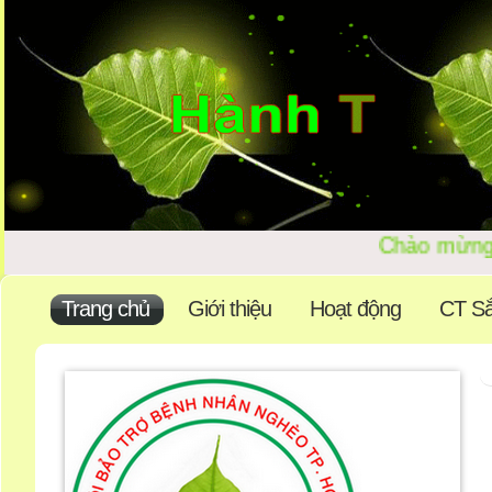
Chào mừn
Trang chủ
Giới thiệu
Hoạt động
CT Sắ