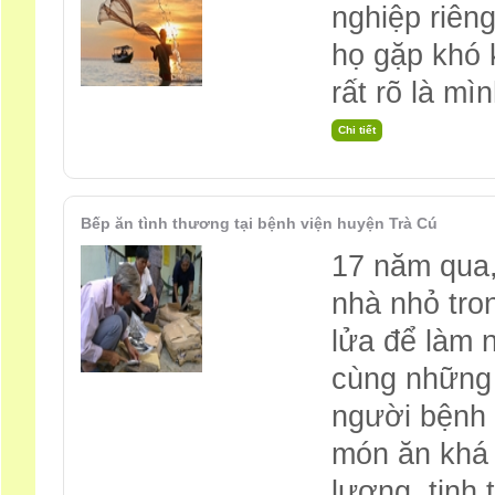
nghiệp riên
họ gặp khó 
rất rõ là mì
Bếp ăn tình thương tại bệnh viện huyện Trà Cú
17 năm qua,
nhà nhỏ tro
lửa để làm 
cùng những 
người bệnh 
món ăn khá n
lượng, tinh