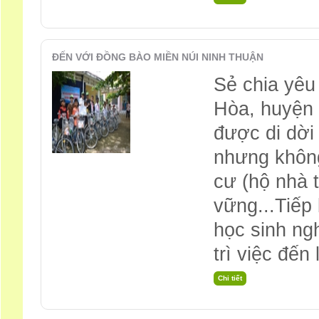
ĐẾN VỚI ĐỒNG BÀO MIỀN NÚI NINH THUẬN
Sẻ chia yêu
Hòa, huyện 
được di dời
nhưng không
cư (hộ nhà 
vững...Tiếp
học sinh ng
trì việc đến 