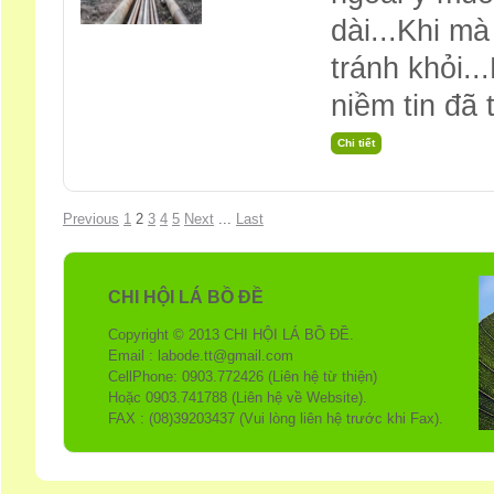
dài...Khi mà
tránh khỏi..
niềm tin đã 
Previous
1
2
3
4
5
Next
...
Last
CHI HỘI LÁ BỒ ĐỀ
Copyright © 2013 CHI HỘI LÁ BỒ ĐỀ.
Email : labode.tt@gmail.com
CellPhone: 0903.772426 (Liên hệ từ thiện)
Hoặc 0903.741788 (Liên hệ về Website).
FAX : (08)39203437 (Vui lòng liên hệ trước khi Fax).