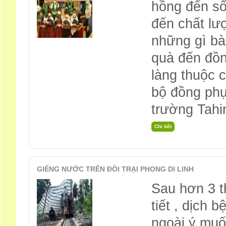
hồng đến số
đến chất lư
những gì bà
quà đến đồn
làng thuộc 
bộ đồng phụ
trường Tahi
GIẾNG NƯỚC TRÊN ĐỒI TRẠI PHONG DI LINH
Sau hơn 3 t
tiết , dịch
ngoài ý muố