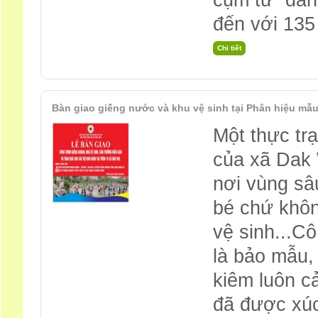
cụm từ “dân
đến với 135
Bàn giao giếng nước và khu vệ sinh tại Phân hiệu mẫu
Một thực trạ
của xã Dak 
nơi vùng sâu
bé chứ khôn
vệ sinh...Cô
là bảo mẫu,
kiêm luôn c
đã được xúc