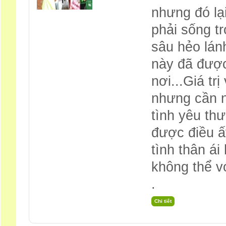
nhưng đó lạ
phải sống t
sâu hẻo lánh
này đã được
nơi...Giá tr
nhưng cần n
tình yêu thư
được điều ấ
tình thân ái 
không thể v
.