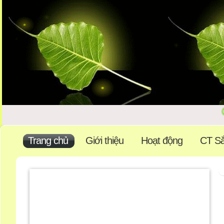
Chà
Trang chủ
Giới thiệu
Hoạt động
CT Sắ