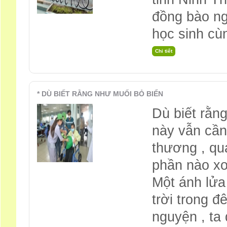
đồng bào n
học sinh cù
* DÙ BIẾT RẰNG NHƯ MUỐI BỎ BIỂN
Dù biết rằn
này vẫn cần
thương , qu
phần nào xo
Một ánh lửa
trời trong đê
nguyện , ta