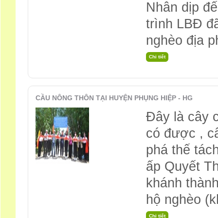
Nhân dịp đế
trình LBĐ đ
nghèo địa 
CẦU NÔNG THÔN TẠI HUYỆN PHỤNG HIỆP - HG
Đây là cây 
có được , c
phá thế tách
ấp Quyết Th
khánh thành
hộ nghèo (k