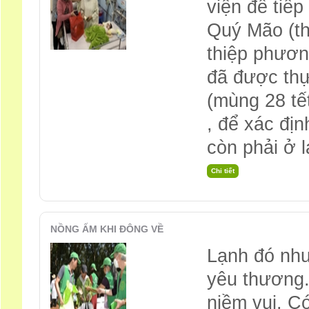
viện để tiếp
Quý Mão (th
thiệp phương
đã được thự
(mùng 28 tế
, để xác đị
còn phải ở lạ
NỒNG ẤM KHI ĐÔNG VỀ
Lạnh đó như
yêu thương
niềm vui. C