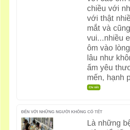
chiều với n
với thật nh
mắt và cũng
vui...nhiều
ôm vào lòng
lâu như khô
ấm yêu thươ
mến, hạnh p
ĐẾN VỚI NHỮNG NGƯỜI KHÔNG CÓ TẾT
Là những bệ