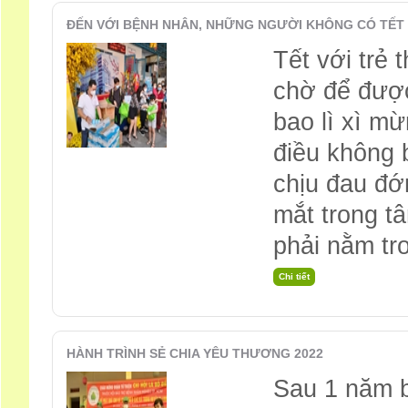
ĐẾN VỚI BỆNH NHÂN, NHỮNG NGƯỜI KHÔNG CÓ TẾT
Tết với trẻ
chờ để được
bao lì xì m
điều không 
chịu đau đớ
mắt trong t
phải nằm tro
HÀNH TRÌNH SẺ CHIA YÊU THƯƠNG 2022
Sau 1 năm b