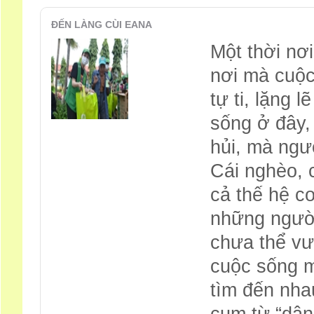
ĐẾN LÀNG CÙI EANA
Một thời nơ
nơi mà cuộc
tự ti, lặng 
sống ở đây,
hủi, mà ngườ
Cái nghèo, 
cả thế hệ c
những ngườ
chưa thể vư
cuộc sống mớ
tìm đến nha