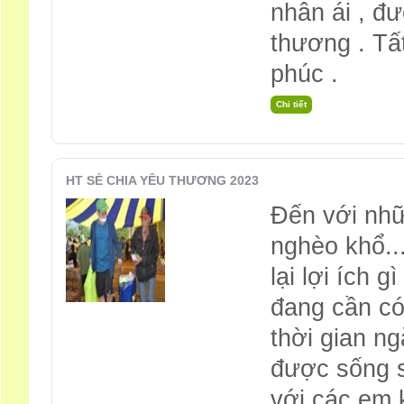
nhân ái , đ
thương . Tấ
phúc .
HT SẺ CHIA YÊU THƯƠNG 2023
Đến với nh
nghèo khổ..
lại lợi ích 
đang cần có
thời gian n
được sống s
với các em k