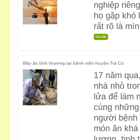
nghiệp riên
họ gặp khó 
rất rõ là mì
Bếp ăn tình thương tại bệnh viện huyện Trà Cú
17 năm qua,
nhà nhỏ tro
lửa để làm 
cùng những 
người bệnh 
món ăn khá n
lượng, tinh