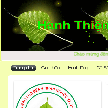
Chào mừng đ
Trang chủ
Giới thiệu
Hoạt động
CT Sắ