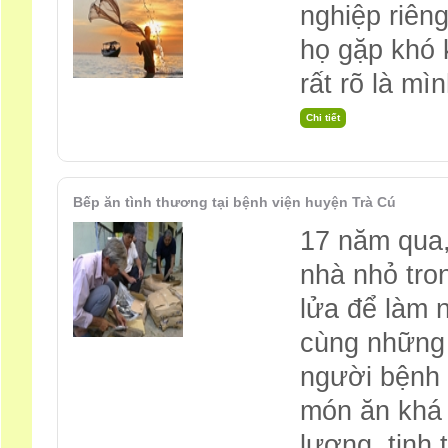
nghiệp riên
họ gặp khó 
rất rõ là mì
Bếp ăn tình thương tại bệnh viện huyện Trà Cú
17 năm qua,
nhà nhỏ tro
lửa để làm 
cùng những 
người bệnh 
món ăn khá n
lượng, tinh